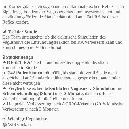
Im Körper gibt es den sogenannten inflammatorischen Reflex – ein
Signalweg, bei dem der Vagusnerv das Immunsystem steuert und
entzündungsfördernde Signale dämpfen kann. Bei RA ist dieser
Reflex gestört.
🔬 Ziel der Studie
Das Team untersuchte, ob die elektrische Stimulation des
Vagusnervs die Entzündungsreaktion bei RA verbessern kann und
klinisch messbare Vorteile bringt.
🧪 Studiendesign
🔹
RESET-RA Trial
– randomisierte, doppelblinde, sham-
kontrollierte Studie
🔹
242 Patient:innen
mit mäßig bis stark aktiver RA, die nicht
ausreichend auf Standardmedikamente angesprochen hatten oder
diese nicht vertrugen
🔹 Vergleich zwischen
tatsächlicher Vagusnerv-Stimulation
und
Scheinbehandlung (Sham)
über
3 Monate
, danach offener
Weiterbehandlung für alle Teilnehmer:innen
🔹Hauptziel: Verbesserung nach ACR20-Kriterien (20 % klinische
Verbesserung) nach 3 Monaten
✅ Wichtige Ergebnisse
🟢 Wirksamkeit