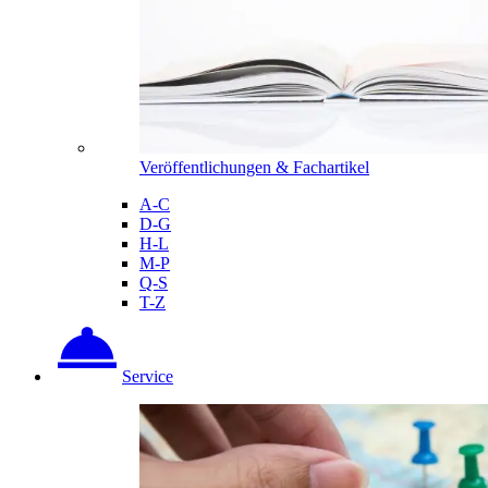
Veröffentlichungen & Fachartikel
A-C
D-G
H-L
M-P
Q-S
T-Z
Service