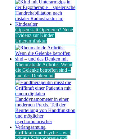
Gipsen statt Operieren? Neue
Evidenz zur Kinder-
Unterarmfraktur
Rheumatoide Arthritis: Wenn
die Gelenke betroffen sind –
und das Denken mit
Griffkraft und Psyche – was
wir aus Schizophrenie und