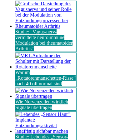
Studie: „Vagus-nerv-
vermittelte neuroimmune
Modulation bei rheumatoider
Arthritis“
Warum
„Rotatorenmanschetten-Risse“
nach 40 oft normal sind
Wie Nervenzellen wirklich
Signale übertragen
Studie: Lebendes „Sensor-