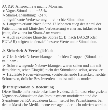
ACR20-Ansprechrate nach 3 Monaten:
🔹Vagus-Stimulation: ~35 %
🔹Sham-Behandlung: ~24 %
→ signifikante Verbesserung durch echte Stimulation
🔹 Langzeitverlauf: Nach 6 und 12 Monaten stieg der Anteil der
Patient:innen mit klinischer Verbesserung weiter an, inklusive in
jenen, die zuerst im Sham-Arm waren.
🔹 Auch sekundäre klinische Scores (z. B. nach DAS28 oder
EULAR) zeigten tendenziell bessere Werte unter Stimulation.
⚠️ Sicherheit & Verträglichkeit
🔹 Gleich viele Nebenwirkungen in beiden Gruppen (Stimulation
vs. Sham)
🔹 Schwerwiegende Nebenwirkungen waren selten und alle mit
dem chirurgischen Eingriff, nicht der Stimulation selbst, assoziiert
🔹 Häufigste Nebenwirkungen: vorübergehende Heiserkeit, leichte
Schmerzen, örtliche Beschwerden – meist mild bis moderat
🧠 Interpretation & Bedeutung
Diese Studie liefert erste belastbare Evidenz dafür, dass eine gezielte
Vagusnerv-Stimulation das Immunsystem modulieren und die
Symptome bei RA reduzieren kann – selbst bei Patient:innen, bei
denen klassische Medikamente versagen oder nicht toleriert werden.