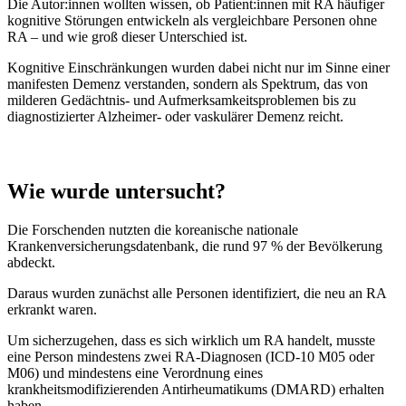
Die Autor:innen wollten wissen, ob Patient:innen mit RA häufiger
kognitive Störungen entwickeln als vergleichbare Personen ohne
RA – und wie groß dieser Unterschied ist.
Kognitive Einschränkungen wurden dabei nicht nur im Sinne einer
manifesten Demenz verstanden, sondern als Spektrum, das von
milderen Gedächtnis- und Aufmerksamkeitsproblemen bis zu
diagnostizierter Alzheimer- oder vaskulärer Demenz reicht.
Wie wurde untersucht?
Die Forschenden nutzten die koreanische nationale
Krankenversicherungsdatenbank, die rund 97 % der Bevölkerung
abdeckt.
Daraus wurden zunächst alle Personen identifiziert, die neu an RA
erkrankt waren.
Um sicherzugehen, dass es sich wirklich um RA handelt, musste
eine Person mindestens zwei RA-Diagnosen (ICD-10 M05 oder
M06) und mindestens eine Verordnung eines
krankheitsmodifizierenden Antirheumatikums (DMARD) erhalten
haben.