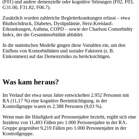
(F01) und andere demenzielle oder kognitive Störungen (F02, F03,
G31.00, F31.82, F06.7).
Zusätzlich wurden zahlreiche Begleiterkrankungen erfasst – etwa
Bluthochdruck, Diabetes, Dyslipidämie, Herz-Kreislauf-
Erkrankungen, Asthma, COPD – sowie der Charlson Comorbidity
Index, der die Gesamtmorbidität abbildet.
In die statistischen Modelle gingen diese Variablen ein, um den
Einfluss von Komorbiditäten und sozialer Faktoren (z. B.
Einkommen) auf das Demenzrisiko zu berücksichtigen.
Was kam heraus?
Im Verlauf der etwa neun Jahre entwickelten 2.952 Personen mit
RA (11,17 %) eine kognitive Beeinträchtigung, in der
Kontrollgruppe waren es 2.388 Personen (9,03 %).
Wenn man die Häufigkeit auf Personenjahre bezieht, ergibt sich eine
Inzidenz von 11,493 Fällen pro 1.000 Personenjahre in der RA-
Gruppe gegenüber 9,219 Fällen pro 1.000 Personenjahre in der
Kontrollgruppe.