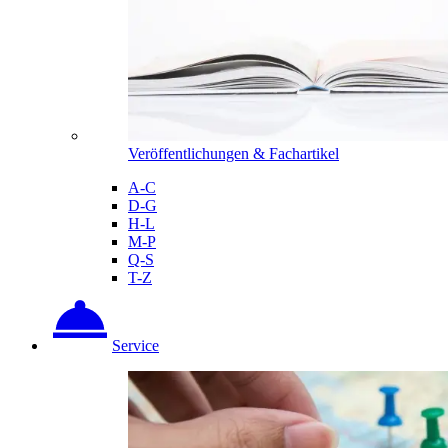
Veröffentlichungen & Fachartikel
A-C
D-G
H-L
M-P
Q-S
T-Z
Service