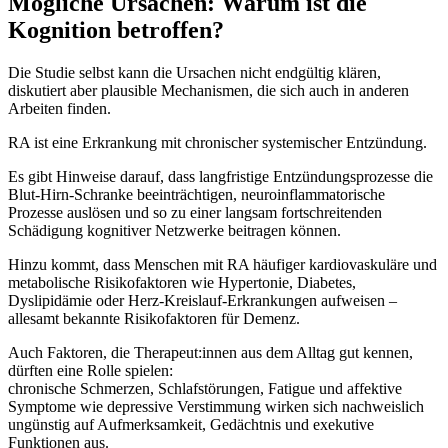
Mögliche Ursachen: Warum ist die
Kognition betroffen?
Die Studie selbst kann die Ursachen nicht endgültig klären,
diskutiert aber plausible Mechanismen, die sich auch in anderen
Arbeiten finden.
RA ist eine Erkrankung mit chronischer systemischer Entzündung.
Es gibt Hinweise darauf, dass langfristige Entzündungsprozesse die
Blut-Hirn-Schranke beeinträchtigen, neuroinflammatorische
Prozesse auslösen und so zu einer langsam fortschreitenden
Schädigung kognitiver Netzwerke beitragen können.
Hinzu kommt, dass Menschen mit RA häufiger kardiovaskuläre und
metabolische Risikofaktoren wie Hypertonie, Diabetes,
Dyslipidämie oder Herz-Kreislauf-Erkrankungen aufweisen –
allesamt bekannte Risikofaktoren für Demenz.
Auch Faktoren, die Therapeut:innen aus dem Alltag gut kennen,
dürften eine Rolle spielen:
chronische Schmerzen, Schlafstörungen, Fatigue und affektive
Symptome wie depressive Verstimmung wirken sich nachweislich
ungünstig auf Aufmerksamkeit, Gedächtnis und exekutive
Funktionen aus.