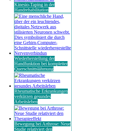
Kinesio-Taping in der
Handrehabilitation
Wiederherstellung der
Handfunktion bei kompletter
Querschnittslähmung
Rheumatische Erkrankungen
verkürzen gesundes
Arbeitsleben
Bewegung bei Arthrose: Neue
Studie relativiert den