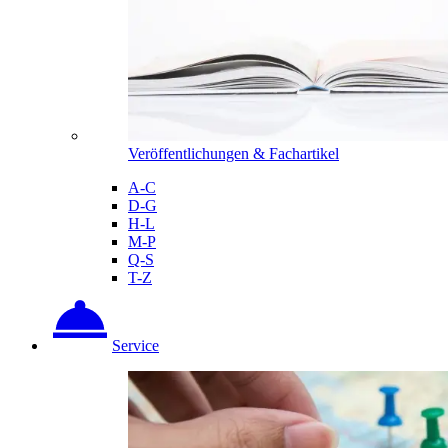
Veröffentlichungen & Fachartikel
A-C
D-G
H-L
M-P
Q-S
T-Z
Service