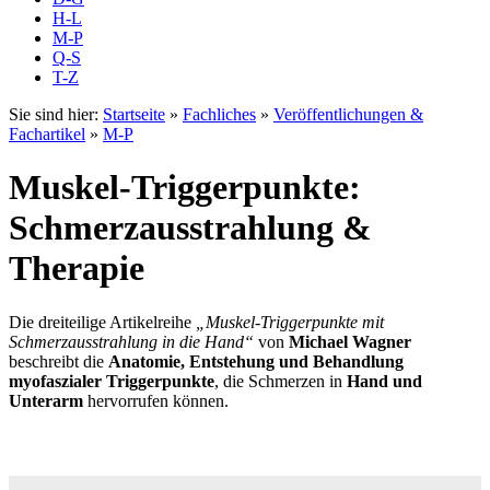
H-L
M-P
Q-S
T-Z
Sie sind hier:
Startseite
»
Fachliches
»
Veröffentlichungen &
Fachartikel
»
M-P
Muskel-Triggerpunkte:
Schmerzausstrahlung &
Therapie
Die dreiteilige Artikelreihe
„Muskel-Triggerpunkte mit
Schmerzausstrahlung in die Hand“
von
Michael Wagner
beschreibt die
Anatomie, Entstehung und Behandlung
myofaszialer Triggerpunkte
, die Schmerzen in
Hand und
Unterarm
hervorrufen können.