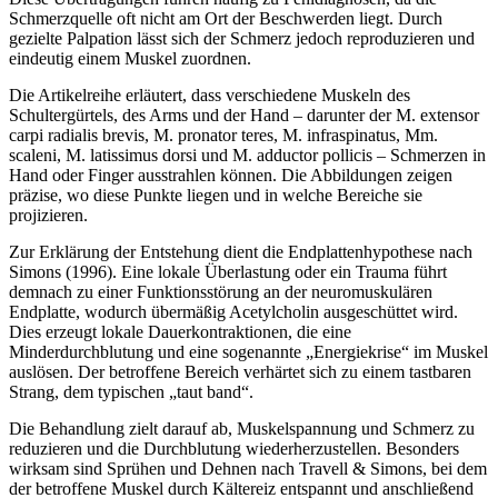
Schmerzquelle oft nicht am Ort der Beschwerden liegt. Durch
gezielte Palpation lässt sich der Schmerz jedoch reproduzieren und
eindeutig einem Muskel zuordnen.
Die Artikelreihe erläutert, dass verschiedene Muskeln des
Schultergürtels, des Arms und der Hand – darunter der M. extensor
carpi radialis brevis, M. pronator teres, M. infraspinatus, Mm.
scaleni, M. latissimus dorsi und M. adductor pollicis – Schmerzen in
Hand oder Finger ausstrahlen können. Die Abbildungen zeigen
präzise, wo diese Punkte liegen und in welche Bereiche sie
projizieren.
Zur Erklärung der Entstehung dient die Endplattenhypothese nach
Simons (1996). Eine lokale Überlastung oder ein Trauma führt
demnach zu einer Funktionsstörung an der neuromuskulären
Endplatte, wodurch übermäßig Acetylcholin ausgeschüttet wird.
Dies erzeugt lokale Dauerkontraktionen, die eine
Minderdurchblutung und eine sogenannte „Energiekrise“ im Muskel
auslösen. Der betroffene Bereich verhärtet sich zu einem tastbaren
Strang, dem typischen „taut band“.
Die Behandlung zielt darauf ab, Muskelspannung und Schmerz zu
reduzieren und die Durchblutung wiederherzustellen. Besonders
wirksam sind Sprühen und Dehnen nach Travell & Simons, bei dem
der betroffene Muskel durch Kältereiz entspannt und anschließend