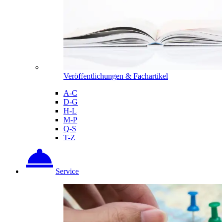
Veröffentlichungen & Fachartikel
A-C
D-G
H-L
M-P
Q-S
T-Z
Service