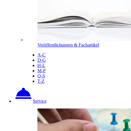
Veröffentlichungen & Fachartikel
A-C
D-G
H-L
M-P
Q-S
T-Z
Service