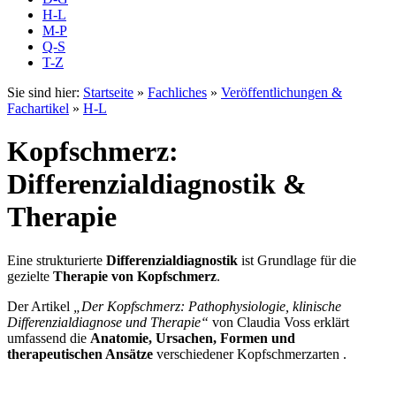
H-L
M-P
Q-S
T-Z
Sie sind hier:
Startseite
»
Fachliches
»
Veröffentlichungen &
Fachartikel
»
H-L
Kopfschmerz:
Differenzialdiagnostik &
Therapie
Eine strukturierte
Differenzialdiagnostik
ist Grundlage für die
gezielte
Therapie von Kopfschmerz
.
Der Artikel
„Der Kopfschmerz: Pathophysiologie, klinische
Differenzialdiagnose und Therapie“
von Claudia Voss erklärt
umfassend die
Anatomie, Ursachen, Formen und
therapeutischen Ansätze
verschiedener Kopfschmerzarten .