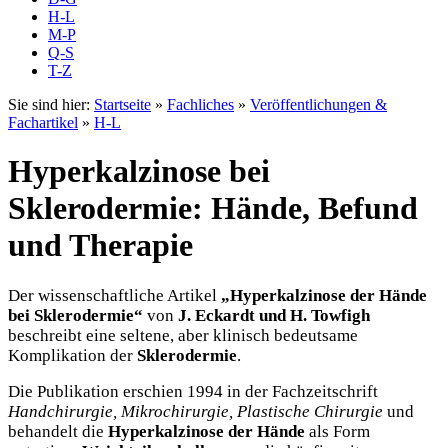
H-L
M-P
Q-S
T-Z
Sie sind hier:
Startseite
»
Fachliches
»
Veröffentlichungen &
Fachartikel
»
H-L
Hyperkalzinose bei
Sklerodermie: Hände, Befund
und Therapie
Der wissenschaftliche Artikel
„Hyperkalzinose der Hände
bei Sklerodermie“
von
J. Eckardt und H. Towfigh
beschreibt eine seltene, aber klinisch bedeutsame
Komplikation der
Sklerodermie
.
Die Publikation erschien 1994 in der Fachzeitschrift
Handchirurgie, Mikrochirurgie, Plastische Chirurgie
und
behandelt die
Hyperkalzinose der Hände
als Form