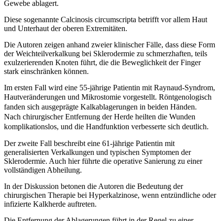
Gewebe ablagert.
Diese sogenannte Calcinosis circumscripta betrifft vor allem Haut
und Unterhaut der oberen Extremitäten.
Die Autoren zeigen anhand zweier klinischer Fälle, dass diese Form
der Weichteilverkalkung bei Sklerodermie zu schmerzhaften, teils
exulzerierenden Knoten führt, die die Beweglichkeit der Finger
stark einschränken können.
Im ersten Fall wird eine 55-jährige Patientin mit Raynaud-Syndrom,
Hautveränderungen und Mikrostomie
vorgestellt. Röntgenologisch
fanden sich ausgeprägte Kalkablagerungen in beiden Händen.
Nach chirurgischer Entfernung der Herde heilten die Wunden
komplikationslos, und die Handfunktion verbesserte sich deutlich.
Der zweite Fall beschreibt eine 61-jährige Patientin mit
generalisierten Verkalkungen und typischen Symptomen der
Sklerodermie. Auch hier führte die operative Sanierung zu einer
vollständigen Abheilung.
In der Diskussion betonen die Autoren die Bedeutung der
chirurgischen Therapie bei Hyperkalzinose, wenn entzündliche oder
infizierte Kalkherde auftreten.
Die Entfernung der Ablagerungen führt in der Regel zu einer