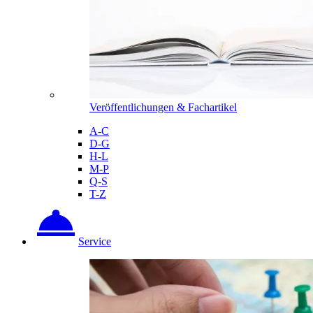
Veröffentlichungen & Fachartikel
A-C
D-G
H-L
M-P
Q-S
T-Z
Service