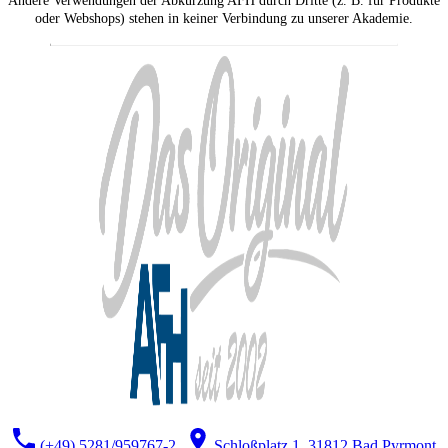
Andere Verwendungen der Abkürzung AFH durch Dritte (z. B. für Produkte
oder Webshops) stehen in keiner Verbindung zu unserer Akademie.
(+49) 5281/959767-2
Schloßplatz 1, 31812 Bad Pyrmont