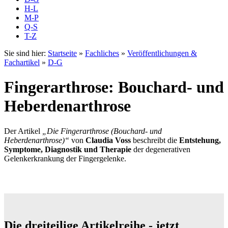
H-L
M-P
Q-S
T-Z
Sie sind hier:
Startseite
»
Fachliches
»
Veröffentlichungen &
Fachartikel
»
D-G
Fingerarthrose: Bouchard- und
Heberdenarthrose
Der Artikel
„Die Fingerarthrose (Bouchard- und
Heberdenarthrose)“
von
Claudia Voss
beschreibt die
Entstehung,
Symptome, Diagnostik und Therapie
der degenerativen
Gelenkerkrankung der Fingergelenke.
Die dreiteilige Artikelreihe - jetzt