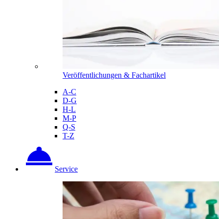
Veröffentlichungen & Fachartikel
A-C
D-G
H-L
M-P
Q-S
T-Z
Service