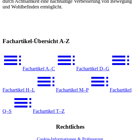
durch Achtsamkeit eine nachhaltige Verbesserung von Bewegung
und Wohlbefinden ermöglicht.
Fachartikel-Übersicht A-Z
Fachartikel A–C
Fachartikel D–G
Fachartikel H–L
Fachartikel M–P
Fachartikel
Q–S
Fachartikel T–Z
Rechtliches
Cookie-Informationen & Präferenzen