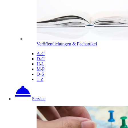
Veröffentlichungen & Fachartikel
A-C
D-G
H-L
M-P
Q-S
T-Z
Service