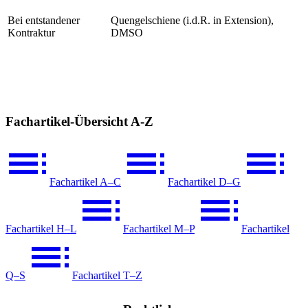
Bei entstandener
Quengelschiene (i.d.R. in Extension),
Kontraktur
DMSO
Fachartikel-Übersicht A-Z
Fachartikel A–C
Fachartikel D–G
Fachartikel H–L
Fachartikel M–P
Fachartikel
Q–S
Fachartikel T–Z