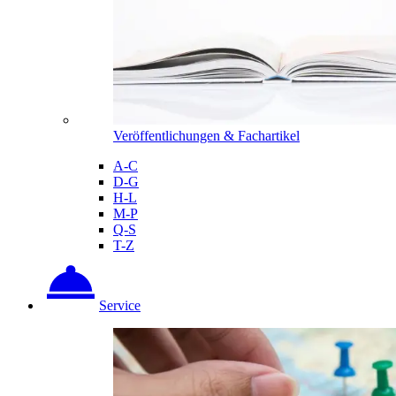
Veröffentlichungen & Fachartikel
A-C
D-G
H-L
M-P
Q-S
T-Z
Service