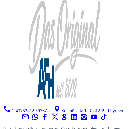
(+49) 5281/959767-2
Schloßplatz 1, 31812 Bad Pyrmont
Wir nutzen Cookies, um unsere Website zu optimieren und Ihnen