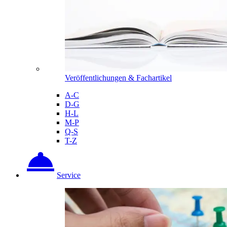
Veröffentlichungen & Fachartikel
A-C
D-G
H-L
M-P
Q-S
T-Z
Service