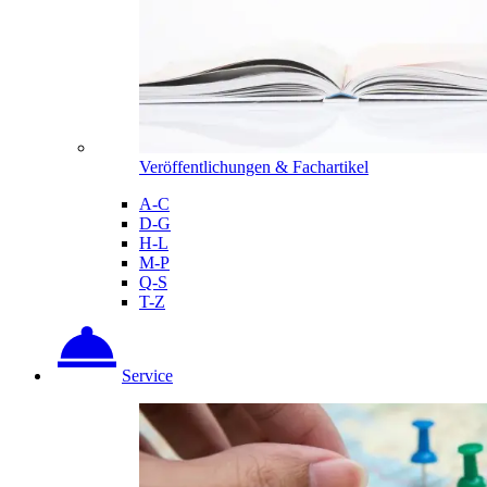
Veröffentlichungen & Fachartikel
A-C
D-G
H-L
M-P
Q-S
T-Z
Service