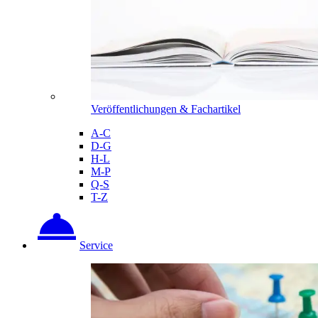
Veröffentlichungen & Fachartikel
A-C
D-G
H-L
M-P
Q-S
T-Z
Service