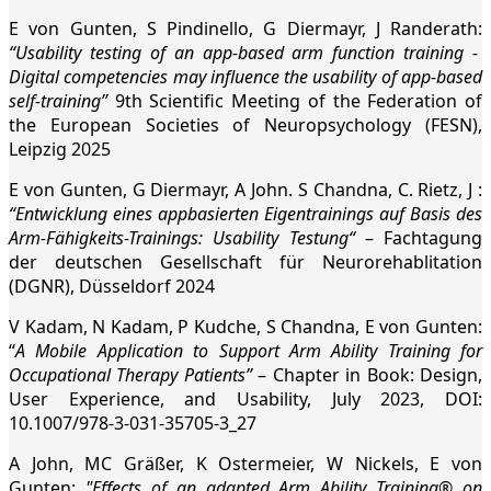
E von Gunten, S Pindinello, G Diermayr, J Randerath:
“Usability testing of an app-based arm function training -
Digital competencies may influence the usability of app-based
self-training”
9th Scientific Meeting of the Federation of
the European Societies of Neuropsychology (FESN),
Leipzig 2025
E von Gunten, G Diermayr, A John. S Chandna, C. Rietz, J :
“Entwicklung eines appbasierten Eigentrainings auf Basis des
Arm-Fähigkeits-Trainings: Usability Testung“
– Fachtagung
der deutschen Gesellschaft für Neurorehablitation
(DGNR), Düsseldorf 2024
V Kadam, N Kadam, P Kudche, S Chandna, E von Gunten:
“
A Mobile Application to Support Arm Ability Training for
Occupational Therapy Patients”
– Chapter in Book: Design,
User Experience, and Usability, July 2023, DOI:
10.1007/978-3-031-35705-3_27
A John, MC Gräßer, K Ostermeier, W Nickels, E von
Gunten:
"Effects of an adapted Arm Ability Training® on