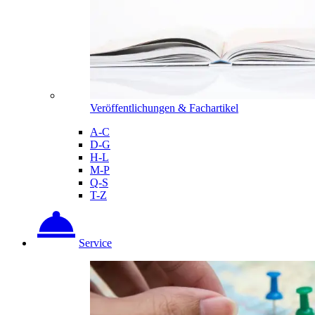
Veröffentlichungen & Fachartikel
A-C
D-G
H-L
M-P
Q-S
T-Z
Service