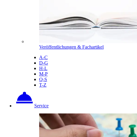
Veröffentlichungen & Fachartikel
A-C
D-G
H-L
M-P
Q-S
T-Z
Service