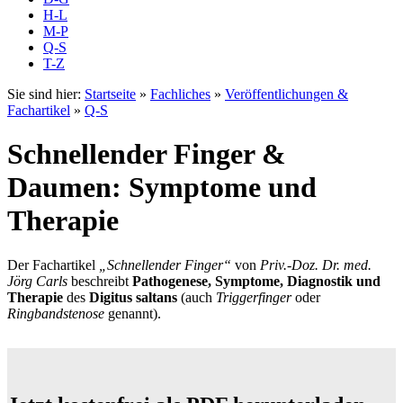
H-L
M-P
Q-S
T-Z
Sie sind hier:
Startseite
»
Fachliches
»
Veröffentlichungen &
Fachartikel
»
Q-S
Schnellender Finger &
Daumen: Symptome und
Therapie
Der Fachartikel
„Schnellender Finger“
von
Priv.-Doz. Dr. med.
Jörg Carls
beschreibt
Pathogenese, Symptome, Diagnostik und
Therapie
des
Digitus saltans
(auch
Triggerfinger
oder
Ringbandstenose
genannt).