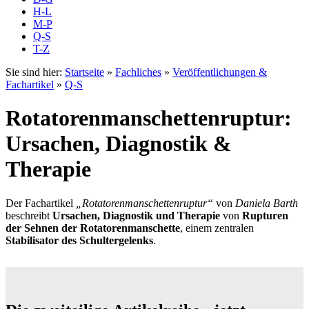
H-L
M-P
Q-S
T-Z
Sie sind hier:
Startseite
»
Fachliches
»
Veröffentlichungen &
Fachartikel
»
Q-S
Rotatorenmanschettenruptur:
Ursachen, Diagnostik &
Therapie
Der Fachartikel
„Rotatorenmanschettenruptur“
von
Daniela Barth
beschreibt
Ursachen, Diagnostik und Therapie
von
Rupturen
der Sehnen der Rotatorenmanschette
, einem zentralen
Stabilisator des Schultergelenks
.