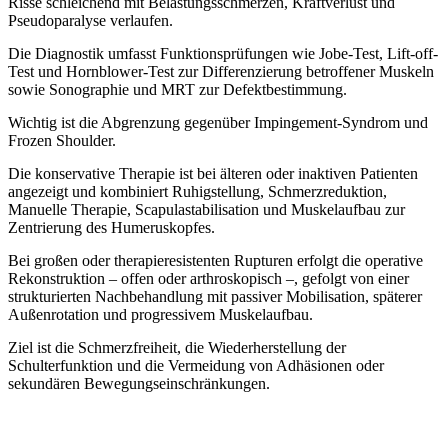
Risse schleichend mit Belastungsschmerzen, Kraftverlust und
Pseudoparalyse verlaufen.
Die Diagnostik umfasst Funktionsprüfungen wie Jobe-Test, Lift-off-
Test und Hornblower-Test zur Differenzierung betroffener Muskeln
sowie Sonographie und MRT zur Defektbestimmung.
Wichtig ist die Abgrenzung gegenüber Impingement-Syndrom und
Frozen Shoulder.
Die konservative Therapie ist bei älteren oder inaktiven Patienten
angezeigt und kombiniert Ruhigstellung, Schmerzreduktion,
Manuelle Therapie, Scapulastabilisation und Muskelaufbau zur
Zentrierung des Humeruskopfes.
Bei großen oder therapieresistenten Rupturen erfolgt die operative
Rekonstruktion – offen oder arthroskopisch –, gefolgt von einer
strukturierten Nachbehandlung mit passiver Mobilisation, späterer
Außenrotation und progressivem Muskelaufbau.
Ziel ist die Schmerzfreiheit, die Wiederherstellung der
Schulterfunktion und die Vermeidung von Adhäsionen oder
sekundären Bewegungseinschränkungen.