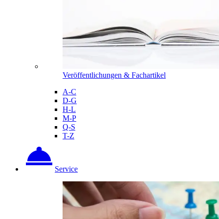
Veröffentlichungen & Fachartikel
A-C
D-G
H-L
M-P
Q-S
T-Z
Service