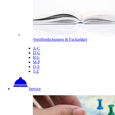
Veröffentlichungen & Fachartikel
A-C
D-G
H-L
M-P
Q-S
T-Z
Service