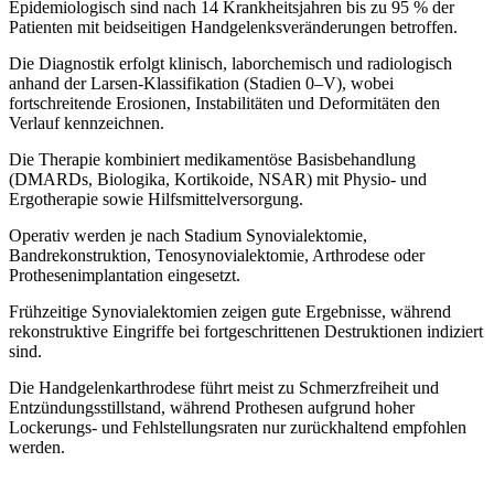
Epidemiologisch sind nach 14 Krankheitsjahren bis zu 95 % der
Patienten mit beidseitigen Handgelenksveränderungen betroffen.
Die Diagnostik erfolgt klinisch, laborchemisch und radiologisch
anhand der Larsen-Klassifikation (Stadien 0–V), wobei
fortschreitende Erosionen, Instabilitäten und Deformitäten den
Verlauf kennzeichnen.
Die Therapie kombiniert medikamentöse Basisbehandlung
(DMARDs, Biologika, Kortikoide, NSAR) mit Physio- und
Ergotherapie sowie Hilfsmittelversorgung.
Operativ werden je nach Stadium Synovialektomie,
Bandrekonstruktion, Tenosynovialektomie, Arthrodese oder
Prothesenimplantation eingesetzt.
Frühzeitige Synovialektomien zeigen gute Ergebnisse, während
rekonstruktive Eingriffe bei fortgeschrittenen Destruktionen indiziert
sind.
Die Handgelenkarthrodese führt meist zu Schmerzfreiheit und
Entzündungsstillstand, während Prothesen aufgrund hoher
Lockerungs- und Fehlstellungsraten nur zurückhaltend empfohlen
werden.