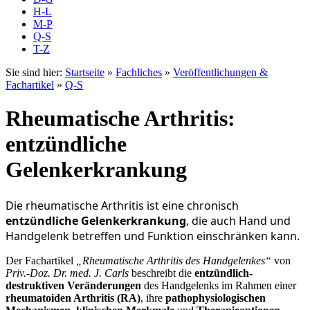
H-L
M-P
Q-S
T-Z
Sie sind hier:
Startseite
»
Fachliches
»
Veröffentlichungen &
Fachartikel
»
Q-S
Rheumatische Arthritis:
entzündliche
Gelenkerkrankung
Die rheumatische Arthritis ist eine chronisch
entzündliche Gelenkerkrankung
, die auch Hand und
Handgelenk betreffen und Funktion einschränken kann.
Der Fachartikel
„Rheumatische Arthritis des Handgelenkes“
von
Priv.-Doz. Dr. med. J. Carls
beschreibt die
entzündlich-
destruktiven Veränderungen
des Handgelenks im Rahmen einer
rheumatoiden Arthritis (RA)
, ihre
pathophysiologischen