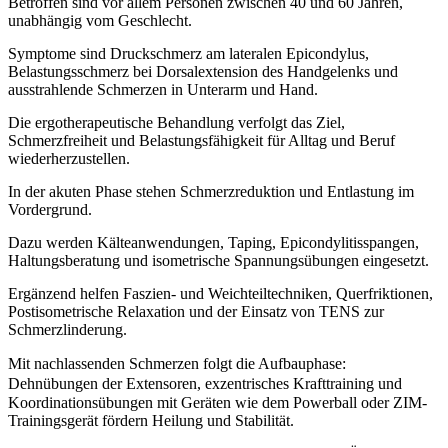
Betroffen sind vor allem Personen zwischen 40 und 60 Jahren,
unabhängig vom Geschlecht.
Symptome sind Druckschmerz am lateralen Epicondylus,
Belastungsschmerz bei Dorsalextension des Handgelenks und
ausstrahlende Schmerzen in Unterarm und Hand.
Die ergotherapeutische Behandlung verfolgt das Ziel,
Schmerzfreiheit und Belastungsfähigkeit für Alltag und Beruf
wiederherzustellen.
In der akuten Phase stehen Schmerzreduktion und Entlastung im
Vordergrund.
Dazu werden Kälteanwendungen, Taping, Epicondylitisspangen,
Haltungsberatung und isometrische Spannungsübungen eingesetzt.
Ergänzend helfen Faszien- und Weichteiltechniken, Querfriktionen,
Postisometrische Relaxation und der Einsatz von TENS zur
Schmerzlinderung.
Mit nachlassenden Schmerzen folgt die Aufbauphase
:
Dehnübungen der Extensoren,
exzentrisches Krafttraining und
Koordinationsübungen mit Geräten wie dem Powerball oder ZIM-
Trainingsgerät fördern Heilung und Stabilität.