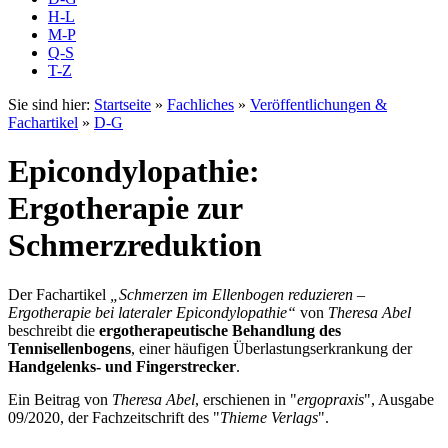
H-L
M-P
Q-S
T-Z
Sie sind hier:
Startseite
»
Fachliches
»
Veröffentlichungen &
Fachartikel
»
D-G
Epicondylopathie:
Ergotherapie zur
Schmerzreduktion
Der Fachartikel
„Schmerzen im Ellenbogen reduzieren –
Ergotherapie bei lateraler Epicondylopathie“
von
Theresa Abel
beschreibt die
ergotherapeutische Behandlung des
Tennisellenbogens
, einer häufigen Überlastungserkrankung der
Handgelenks- und Fingerstrecker
.
Ein Beitrag von
Theresa Abel
, erschienen in "
ergopraxis
", Ausgabe
09/2020, der Fachzeitschrift des "
Thieme Verlags
".