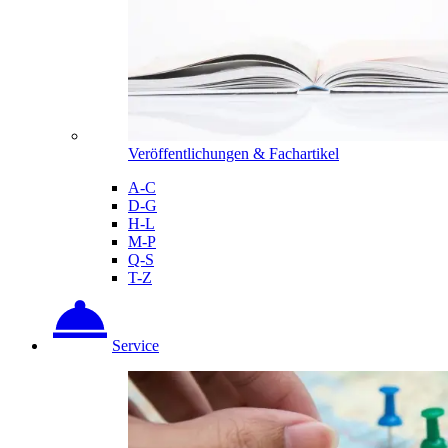
Veröffentlichungen & Fachartikel
A-C
D-G
H-L
M-P
Q-S
T-Z
Service