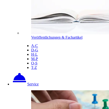
Veröffentlichungen & Fachartikel
A-C
D-G
H-L
M-P
Q-S
T-Z
Service